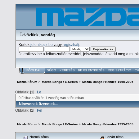
Üdvözlünk,
vendég
Kérlek
jelentkezz be
vagy
regisztrálj
.
Jelentkezz be a felhasználóneveddel, jelszavaddal és add meg a mun
FŐOLDAL
SÚGÓ
KERESÉS
BEJELENTKEZÉS
REGISZTRÁCIÓ
CH
Mazda Fórum
>
Mazda Bongo / E-Series
>
Mazda Bongo Friendee 1995-2005
Oldalak: [
1
]
Le
0 Felhasználó és 1 vendég van a fórumban.
Nincsenek üzenetek...
Oldalak: [
1
]
Fel
Mazda Fórum
>
Mazda Bongo / E-Series
>
Mazda Bongo Friendee 1995-2005
Normál téma
Lezárt téma