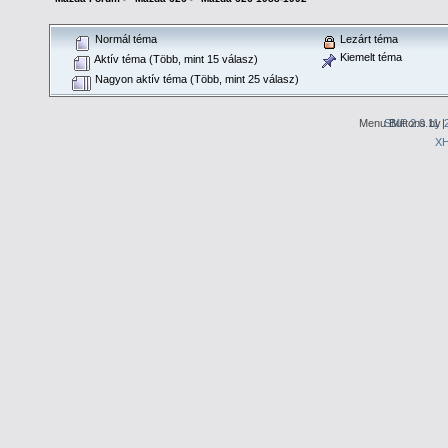
Normál téma
Lezárt téma
Kiemelt téma
Aktív téma (Több, mint 15 válasz)
Nagyon aktív téma (Több, mint 25 válasz)
Menu Buttons by
SMF 2.0.11
|
X