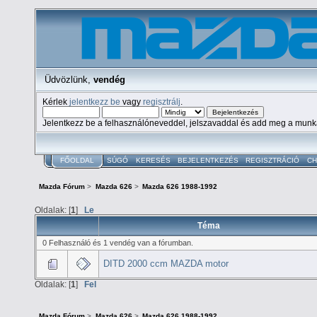
Üdvözlünk,
vendég
Kérlek
jelentkezz be
vagy
regisztrálj
.
Jelentkezz be a felhasználóneveddel, jelszavaddal és add meg a mun
FŐOLDAL
SÚGÓ
KERESÉS
BEJELENTKEZÉS
REGISZTRÁCIÓ
CH
Mazda Fórum
>
Mazda 626
>
Mazda 626 1988-1992
Oldalak: [
1
]
Le
Téma
0 Felhasználó és 1 vendég van a fórumban.
DITD 2000 ccm MAZDA motor
Oldalak: [
1
]
Fel
Mazda Fórum
>
Mazda 626
>
Mazda 626 1988-1992