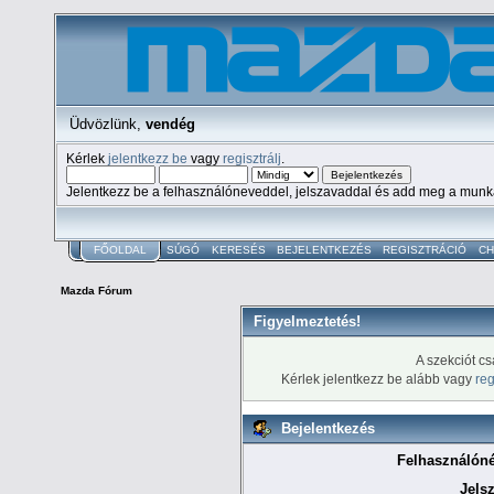
Üdvözlünk,
vendég
Kérlek
jelentkezz be
vagy
regisztrálj
.
Jelentkezz be a felhasználóneveddel, jelszavaddal és add meg a mun
FŐOLDAL
SÚGÓ
KERESÉS
BEJELENTKEZÉS
REGISZTRÁCIÓ
CH
Mazda Fórum
Figyelmeztetés!
A szekciót csa
Kérlek jelentkezz be alább vagy
reg
Bejelentkezés
Felhasználóné
Jels