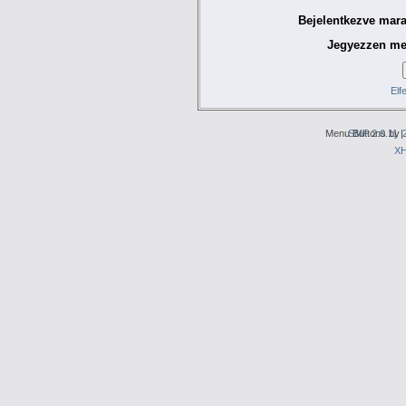
Bejelentkezve mara
Jegyezzen me
Elf
Menu Buttons by
SMF 2.0.11
|
X