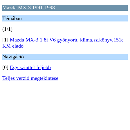
Mazda MX-3 1991-1998
Témában
(1/1)
[1]
Mazda MX-3 1.8i V6 gyönyörú, klíma,sz.könyv,151e
KM eladó
Navigáció
[0]
Egy szinttel feljebb
Teljes verzió megtekintése