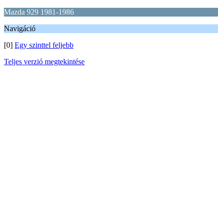
Mazda 929 1981-1986
Navigáció
[0]
Egy szinttel feljebb
Teljes verzió megtekintése